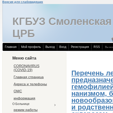
Версия для слабовидящих
КГБУЗ Смоленcкая
ЦРБ
Главная
Мой профиль
Выход
Вход
Регистрация
RSS
Вы во
Меню сайта
CORONAVIRUS
(COVID-19)
Перечень л
Главная страница
предназнач
Адреса и телефоны
гемофилией
ОМС
нанизмом, 
информация
новообразо
О Больнице
и родствен
режим работы