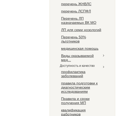
перечень ЖНВЛС
перечень ЛСПФЛ
Перечень ЛП
назначаемых ВК МО
ЛП для семи нозологий
Перечень 50%
льготников
медицинская помощь
Виды оказываемой
мед...
Доступность и качество
профилактика
заболеваний
правила подготовки к
диагностическим
исследованиям
Правила и сроки
получения МП
квалификация
работников