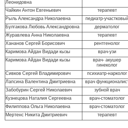
Леонидовна
Чайкин Антон Евгеньевич
терапевт
Рыль Александра Николаевна
педиатр-участковы
Булгакова Любовь Александровна
дерматолог
Журавлева Анна Николаевна
терапевт
Хананов Сергей Борисович
рентгенолог
Каримова Айдан Видади кызы
врач-узи
Каримова Айдан Видади кызы
врач- акушер
гинеколог
Сивков Сергей Владимирович
психиатр-нарколог
Лапсина Валентина Дмитриевна
врач функционалис
Забобурин Сергей Николаевич
зубной врач
Кузнецова Наталия Сергеевна
врач-стоматолог
Филиппова Ольга Николаевна
врач-стоматолог
Мертенс Никита Дмитриевич
терапевт