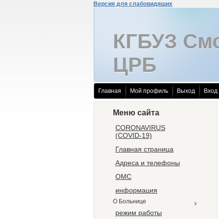
Версия для слабовидящих
КГБУЗ См
ЦРБ
Главная
Мой профиль
Выход
Вход
Меню сайта
CORONAVIRUS
(COVID-19)
Главная страница
Адреса и телефоны
ОМС
информация
О Больнице
режим работы