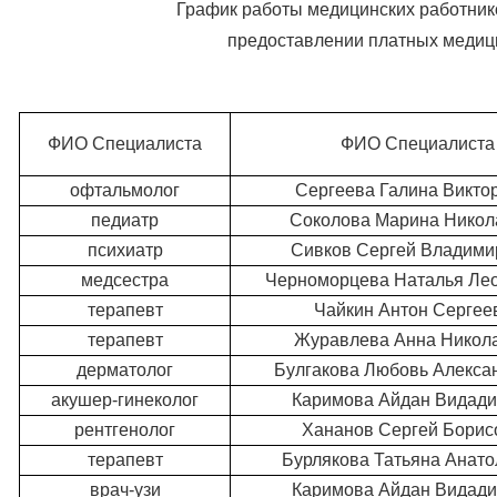
График работы медицинских работник
предоставлении платных медици
ФИО Специалиста
ФИО Специалиста
офтальмолог
Сергеева Галина Викто
педиатр
Соколова Марина Никол
психиатр
Сивков Сергей Владими
медсестра
Черноморцева Наталья Ле
терапевт
Чайкин Антон Сергее
терапевт
Журавлева Анна Никол
дерматолог
Булгакова Любовь Алекса
акушер-гинеколог
Каримова Айдан Видади
рентгенолог
Хананов Сергей Борис
терапевт
Бурлякова Татьяна Анато
врач-узи
Каримова Айдан Видади