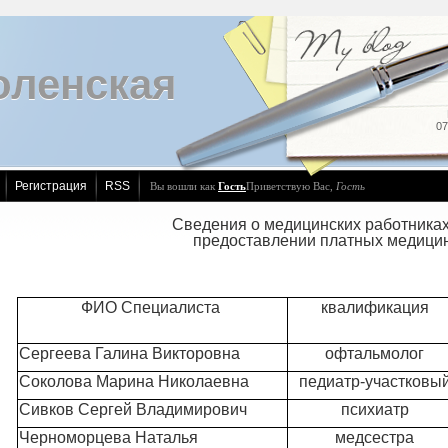
оленcкая
07
Регистрация
RSS
Вы вошли как
Гость
Приветствую Вас
,
Гость
Сведения о медицинских работниках
предоставлении платных медицинс
ФИО Специалиста
квалификация
Сергеева Галина Викторовна
офтальмолог
Соколова Марина Николаевна
педиатр-участковы
Сивков Сергей Владимирович
психиатр
Черноморцева Наталья
медсестра