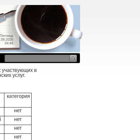
Пятница
.08.2026
04:44
 участвующих в
ких услуг.
категория
нет
й
нет
нет
нет