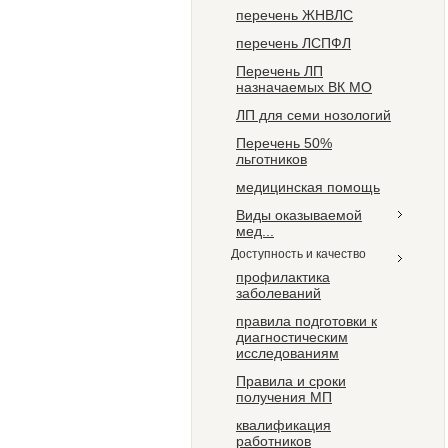
перечень ЖНВЛС
перечень ЛСПФЛ
Перечень ЛП
назначаемых ВК МО
ЛП для семи нозологий
Перечень 50%
льготников
медицинская помощь
Виды оказываемой
мед...
Доступность и качество
профилактика
заболеваний
правила подготовки к
диагностическим
исследованиям
Правила и сроки
получения МП
квалификация
работников