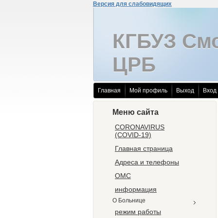
Версия для слабовидящих
КГБУЗ См
ЦРБ
Главная
Мой профиль
Выход
Вход
Меню сайта
CORONAVIRUS
(COVID-19)
Главная страница
Адреса и телефоны
ОМС
информация
О Больнице
режим работы